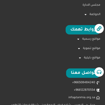
مجلس الادارة
الحوكمة
روابط تهمك
مواقع رسمية
مواقع تنموية
مواقع دليلية
تواصل معنا
966508484240+
966122870554+
info@tanmia.org.sa