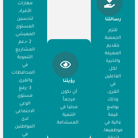
مهارات
الأفراد
لتحسين
رسالتنا
المستوى
تلتزم
المعيشي.
الجمعية
2 -دعم
بتقديم
المشاريع
المعرفة
التنموية
والخبرة
في
لكل
المحافظات
الفاعلين
والقرى.
رؤيتنا
في
3 -رفع
القرى،
أن نكون
مستوى
وذلك
مرجعاً
الوعي
بوضع
محليا في
الاجتماعي
قيمة
التنمية
لدى
عالية في
المستدامة.
المواطنين
موظفيها،
في