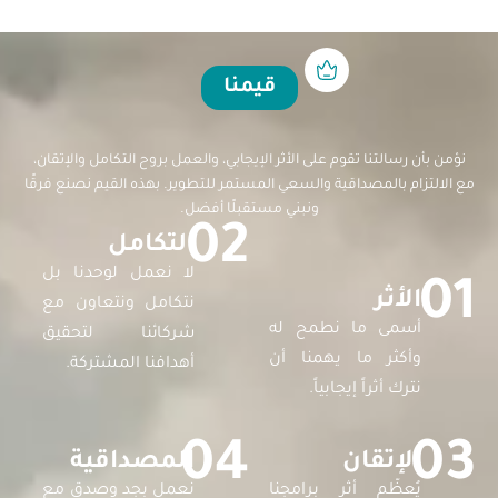
قيمنا
نؤمن بأن رسالتنا تقوم على الأثر الإيجابي، والعمل بروح التكامل والإتقان،
مع الالتزام بالمصداقية والسعي المستمر للتطوير. بهذه القيم نصنع فرقًا
ونبني مستقبلًا أفضل.
02
التكامل
لا نعمل لوحدنا بل
01
الأثر
نتكامل ونتعاون مع
أسمى ما نطمح له
شركائنا لتحقيق
وأكثر ما يهمنا أن
أهدافنا المشتركة.
نترك أثراً إيجابياً.
04
03
الإتقان
المصداقية
يُعظّم أثر برامجنا
نعمل بجد وصدق مع