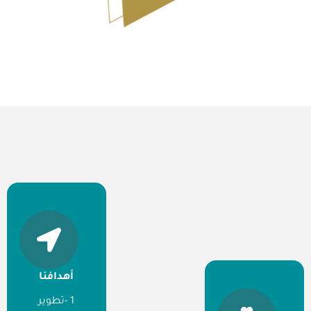
أهدافنا
1 -تطوير