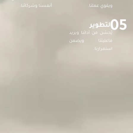
ويقوي عملنا.
أنفسنا وشركائنا.
05
التطوير
يُحسّن من أدائنا ويزيد
فاعليتنا ويضمن
استمرارنا.