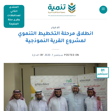
المنتدى
الثاني
لمحافظات
وقرى مكة
المكرمة
الاخبار
انطلاق مرحلة التخطيط التنموي
لمشروع القرية النموذجية
POSTED ON
سبتمبر 1, 2020
BY
الادارة
01
سبتمبر