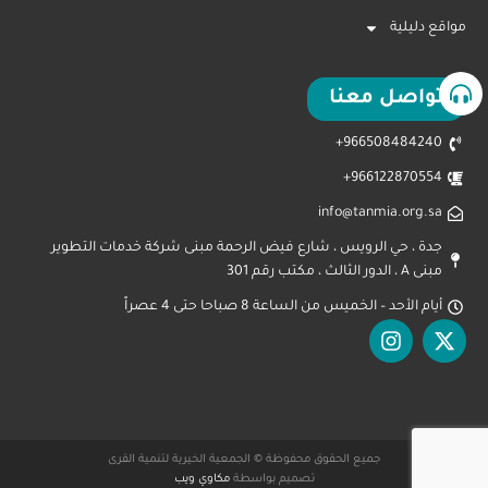
مواقع دليلية
تواصل معنا
966508484240+
966122870554+
info@tanmia.org.sa
جدة ، حي الرويس ، شارع فيض الرحمة مبنى شركة خدمات التطوير
مبنى A ، الدور الثالث ، مكتب رقم 301
أيام الأحد – الخميس من الساعة 8 صباحا حتى 4 عصراً
جميع الحقوق محفوظة © الجمعية الخيرية لتنمية القرى
تصميم بواسطة
مكاوي ويب