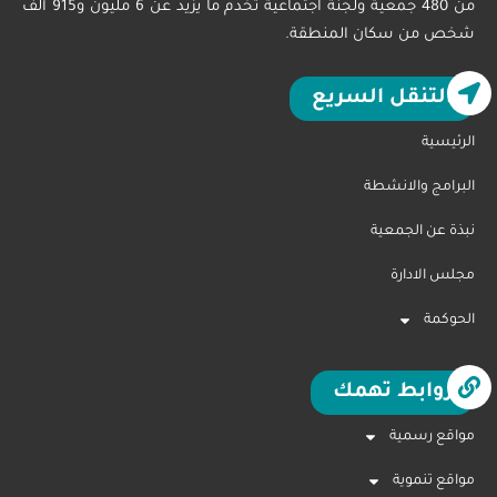
من 480 جمعية ولجنة اجتماعية تخدم ما يزيد عن 6 مليون و915 ألف
شخص من سكان المنطقة.
التنقل السريع
الرئيسية
البرامج والانشطة
نبذة عن الجمعية
مجلس الادارة
الحوكمة
روابط تهمك
مواقع رسمية
مواقع تنموية