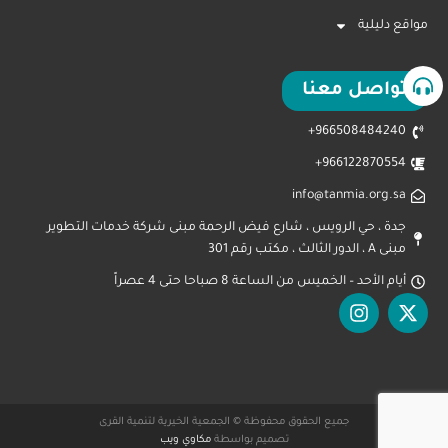
مواقع دليلية
تواصل معنا
966508484240+
966122870554+
info@tanmia.org.sa
جدة ، حي الرويس ، شارع فيض الرحمة مبنى شركة خدمات التطوير
مبنى A ، الدور الثالث ، مكتب رقم 301
أيام الأحد – الخميس من الساعة 8 صباحا حتى 4 عصراً
جميع الحقوق محفوظة © الجمعية الخيرية لتنمية القرى
تصميم بواسطة
مكاوي ويب