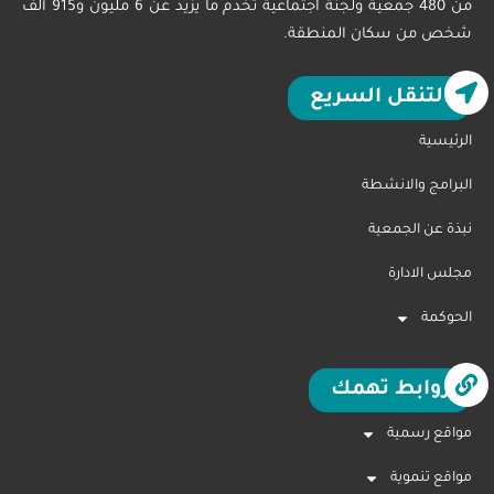
من 480 جمعية ولجنة اجتماعية تخدم ما يزيد عن 6 مليون و915 ألف
شخص من سكان المنطقة.
التنقل السريع
الرئيسية
البرامج والانشطة
نبذة عن الجمعية
مجلس الادارة
الحوكمة
روابط تهمك
مواقع رسمية
مواقع تنموية