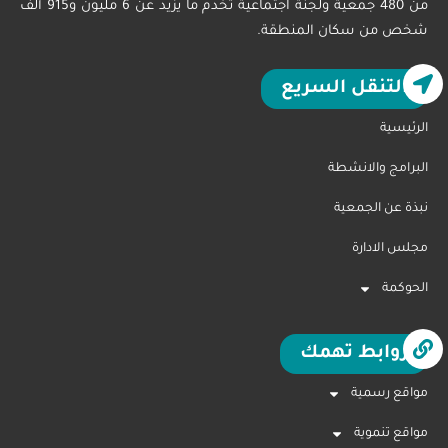
من 480 جمعية ولجنة اجتماعية تخدم ما يزيد عن 6 مليون و915 ألف
شخص من سكان المنطقة.
التنقل السريع
الرئيسية
البرامج والانشطة
نبذة عن الجمعية
مجلس الادارة
الحوكمة
روابط تهمك
مواقع رسمية
مواقع تنموية