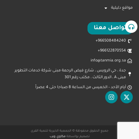
مواقع دليلية
تواصل معنا
966508484240+
966122870554+
info@tanmia.org.sa
جدة ، حي الرويس ، شارع فيض الرحمة مبنى شركة خدمات التطوير
مبنى A ، الدور الثالث ، مكتب رقم 301
أيام الأحد – الخميس من الساعة 8 صباحا حتى 4 عصراً
جميع الحقوق محفوظة © الجمعية الخيرية لتنمية القرى
تصميم بواسطة
مكاوي ويب