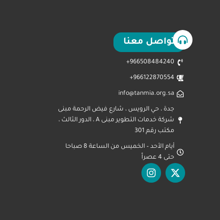
تواصل معنا
966508484240+
966122870554+
info@tanmia.org.sa
جدة ، حي الرويس ، شارع فيض الرحمة مبنى
شركة خدمات التطوير مبنى A ، الدور الثالث ،
مكتب رقم 301
أيام الأحد – الخميس من الساعة 8 صباحا
حتى 4 عصراً