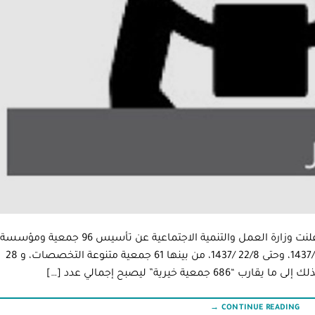
الرياض: سليمان العنزي 2016-06-05 2:28 AM أعلنت وزارة العمل والتنمية الاجتماعية عن تأسيس 96 جمعية ومؤسسة
خيرية جديدة خلال 41 يوما فقط، وذلك من 11/ 7 /1437، وحتى 22/8 /1437، من بينها 61 جمعية متنوعة التخصصات، و 28
→
CONTINUE READING