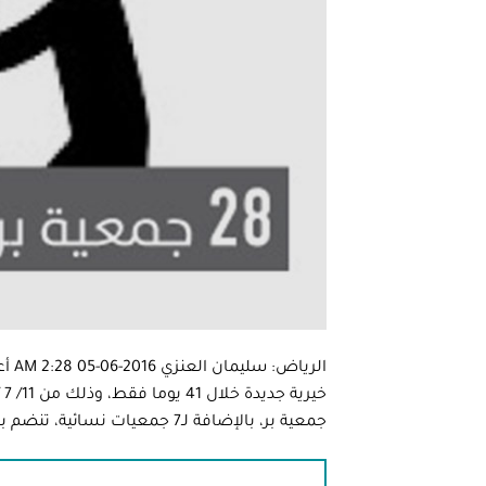
جمعية بر، بالإضافة لـ7 جمعيات نسائية، تنضم بذلك إلى ما يقارب “686 جمعية خيرية” ليصبح إجمالي عدد […]