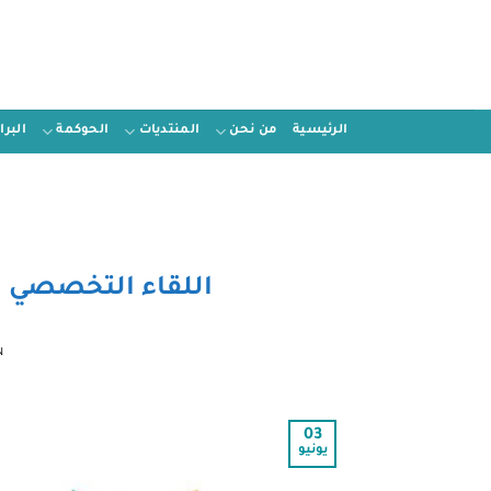
الرئيسية
من نحن
المنتديات
الحوكمة
البر
اللقاء التخصصي ل
N
03
يونيو