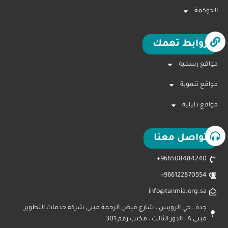
الحوكمة
روابط تهمك
مواقع رسمية
مواقع تنموية
مواقع دليلية
تواصل معنا
966508484240+
966122870554+
info@tanmia.org.sa
جدة ، حي الرويس ، شارع فيض الرحمة مبنى شركة خدمات التطوير
مبنى A ، الدور الثالث ، مكتب رقم 301