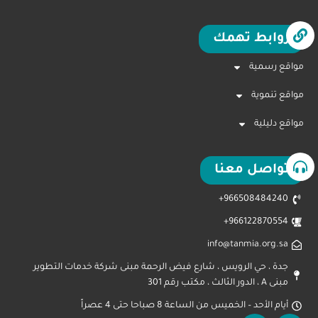
روابط تهمك
مواقع رسمية
مواقع تنموية
مواقع دليلية
تواصل معنا
966508484240+
966122870554+
info@tanmia.org.sa
جدة ، حي الرويس ، شارع فيض الرحمة مبنى شركة خدمات التطوير
مبنى A ، الدور الثالث ، مكتب رقم 301
أيام الأحد – الخميس من الساعة 8 صباحا حتى 4 عصراً