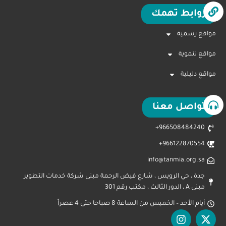
روابط تهمك
مواقع رسمية
مواقع تنموية
مواقع دليلية
تواصل معنا
966508484240+
966122870554+
info@tanmia.org.sa
جدة ، حي الرويس ، شارع فيض الرحمة مبنى شركة خدمات التطوير
مبنى A ، الدور الثالث ، مكتب رقم 301
أيام الأحد – الخميس من الساعة 8 صباحا حتى 4 عصراً