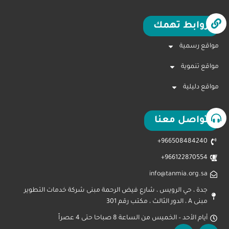
روابط تهمك
مواقع رسمية
مواقع تنموية
مواقع دليلية
تواصل معنا
966508484240+
966122870554+
info@tanmia.org.sa
جدة ، حي الرويس ، شارع فيض الرحمة مبنى شركة خدمات التطوير
مبنى A ، الدور الثالث ، مكتب رقم 301
أيام الأحد – الخميس من الساعة 8 صباحا حتى 4 عصراً