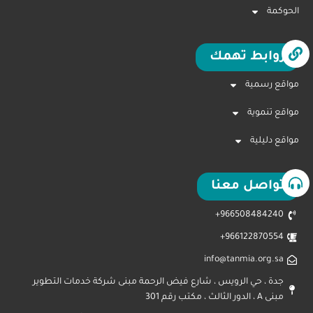
الحوكمة
روابط تهمك
مواقع رسمية
مواقع تنموية
مواقع دليلية
تواصل معنا
966508484240+
966122870554+
info@tanmia.org.sa
جدة ، حي الرويس ، شارع فيض الرحمة مبنى شركة خدمات التطوير
مبنى A ، الدور الثالث ، مكتب رقم 301