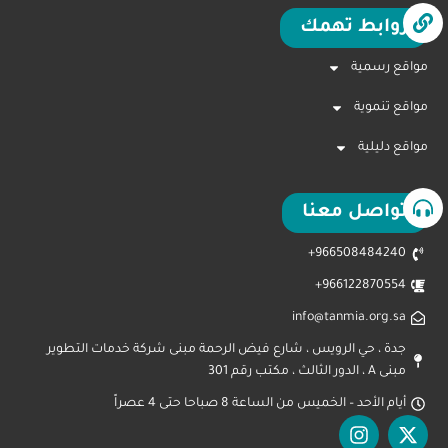
روابط تهمك
مواقع رسمية
مواقع تنموية
مواقع دليلية
تواصل معنا
966508484240+
966122870554+
info@tanmia.org.sa
جدة ، حي الرويس ، شارع فيض الرحمة مبنى شركة خدمات التطوير
مبنى A ، الدور الثالث ، مكتب رقم 301
أيام الأحد – الخميس من الساعة 8 صباحا حتى 4 عصراً