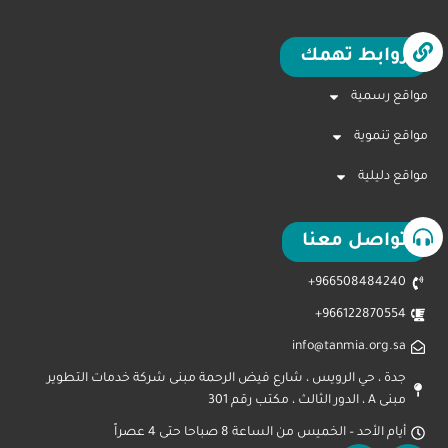
روابط تهمك
مواقع رسمية
مواقع تنموية
مواقع دليلية
تواصل معنا
966508484240+
966122870554+
info@tanmia.org.sa
جدة ، حي الرويس ، شارع فيض الرحمة مبنى شركة خدمات التطوير
مبنى A ، الدور الثالث ، مكتب رقم 301
أيام الأحد – الخميس من الساعة 8 صباحا حتى 4 عصراً