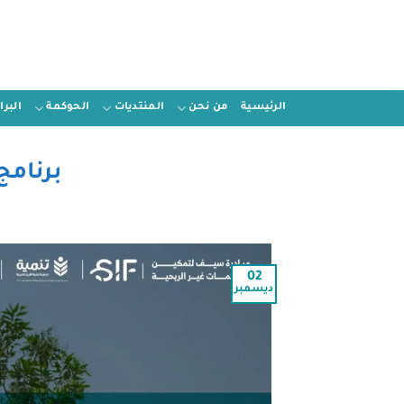
الرئيسية
من نحن
المنتديات
الحوكمة
البر
برنامج
02
ديسمبر