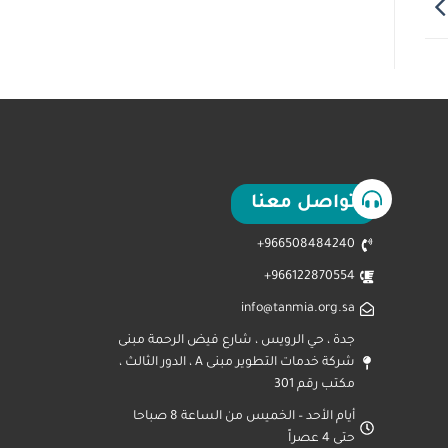
تواصل معنا
966508484240+
966122870554+
info@tanmia.org.sa
جدة ، حي الرويس ، شارع فيض الرحمة مبنى
شركة خدمات التطوير مبنى A ، الدور الثالث ،
مكتب رقم 301
أيام الأحد – الخميس من الساعة 8 صباحا
حتى 4 عصراً