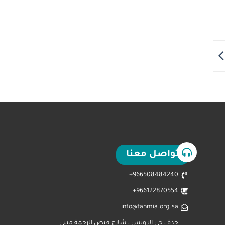
تواصل معنا
966508484240+
966122870554+
info@tanmia.org.sa
جدة ، حي الرويس ، شارع فيض الرحمة مبنى