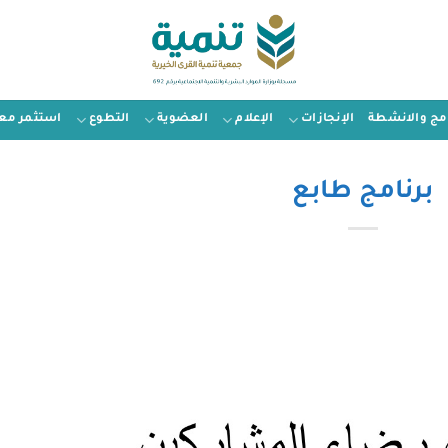
امج والانشطة
الإنجازات
الإعلام
العضوية
التطوع
استثمر معن
برنامج طابع