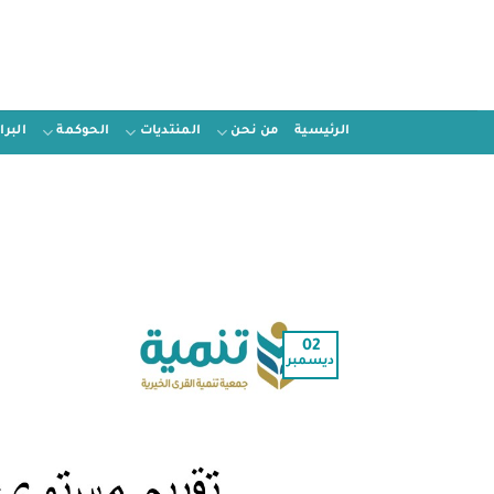
الرئيسية
من نحن
المنتديات
الحوكمة
البر
02
ديسمبر