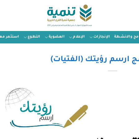
امج والانشطة
الإنجازات
الإعلام
العضوية
التطوع
استثمر معن
مج ارسم رؤيتك (الفتيات)