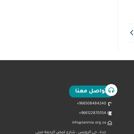
تواصل معنا
966508484240+
966122870554+
info@tanmia.org.sa
جدة ، حي الرويس ، شارع فيض الرحمة مبنى