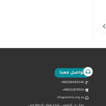
تواصل معنا
966508484240+
966122870554+
info@tanmia.org.sa
جدة ، حي الرويس ، شارع فيض الرحمة مبنى