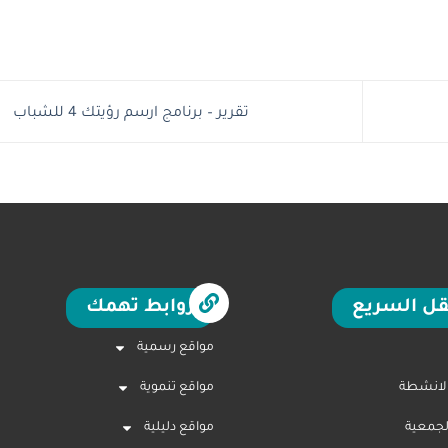
تقرير – برنامج ارسم رؤيتك 4 للشباب
قل السريع
روابط تهمك
مواقع رسمية
الانشطة
مواقع تنموية
لجمعية
مواقع دليلية