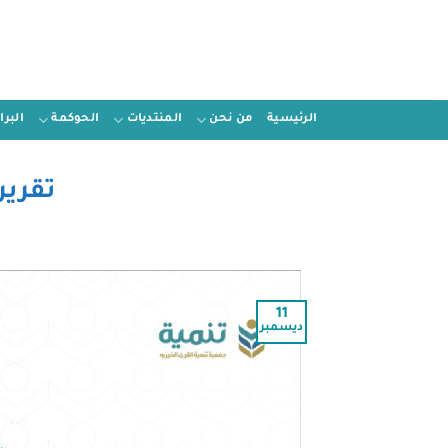
الرئيسية
من نحن
المنتديات
الحوكمة
البر
تقرير
11
ديسمبر