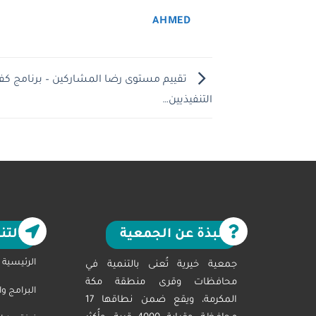
AHMED
تقييم مستوى رضا المشاركين – برنامج كفا
التنفيذيين…
نبذة عن الجمعية
التن
الرئيسية
جمعية خيرية تُعنى بالتنمية في
محافظات وقرى منطقة مكة
البرامج و
المكرمة، ويقع ضمن نطاقها 17