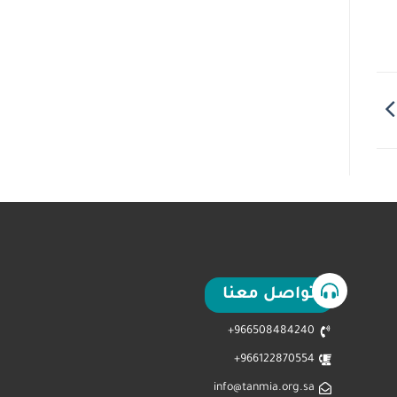
تواصل معنا
966508484240+
966122870554+
info@tanmia.org.sa