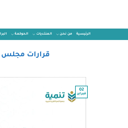
الرئيسية
من نحن
المنتديات
الحوكمة
البر
قرارات مجلس الإد
02
فبراير