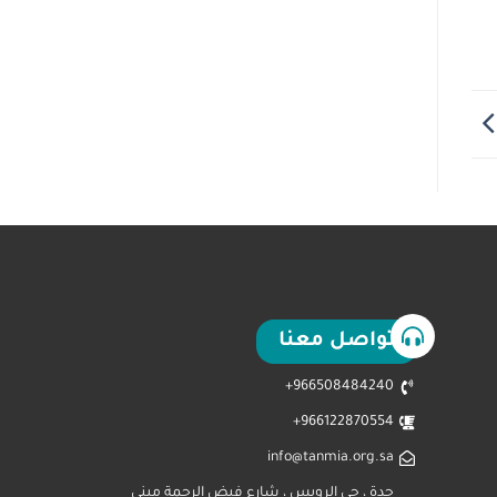
تواصل معنا
966508484240+
966122870554+
info@tanmia.org.sa
جدة ، حي الرويس ، شارع فيض الرحمة مبنى