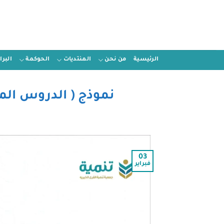
الرئيسية
من نحن
المنتديات
الحوكمة
البر
نموذج ( الدروس الم
03
فبراير