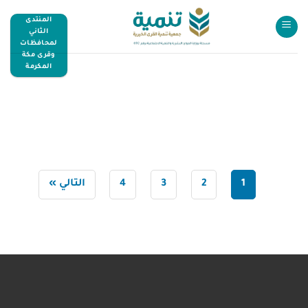
المنتدى
الثاني
لمحافظات
وقرى مكة
المكرمة
1
2
3
4
التالي »