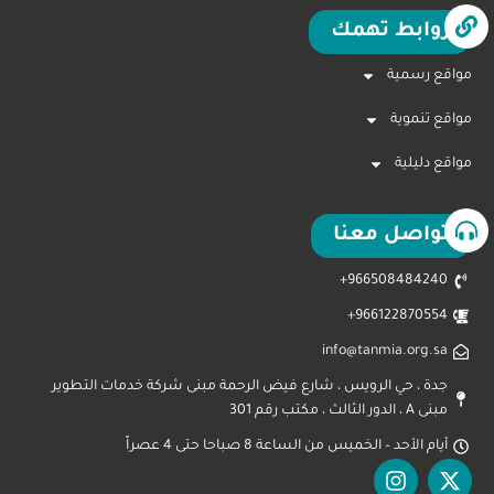
روابط تهمك
مواقع رسمية
مواقع تنموية
مواقع دليلية
تواصل معنا
966508484240+
966122870554+
info@tanmia.org.sa
جدة ، حي الرويس ، شارع فيض الرحمة مبنى شركة خدمات التطوير
مبنى A ، الدور الثالث ، مكتب رقم 301
أيام الأحد – الخميس من الساعة 8 صباحا حتى 4 عصراً