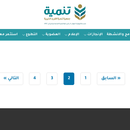
امج والانشطة
الإنجازات
الإعلام
العضوية
التطوع
استثمر معن
« السابق
1
2
3
4
التالي »