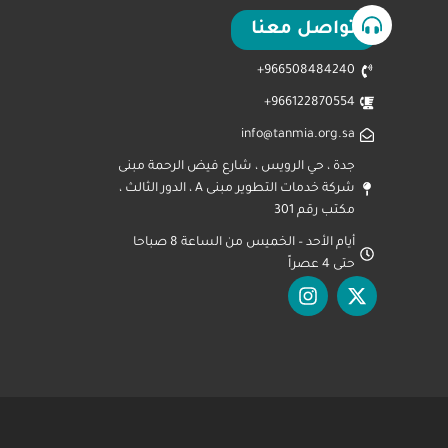
تواصل معنا
966508484240+
966122870554+
info@tanmia.org.sa
جدة ، حي الرويس ، شارع فيض الرحمة مبنى
شركة خدمات التطوير مبنى A ، الدور الثالث ،
مكتب رقم 301
أيام الأحد – الخميس من الساعة 8 صباحا
حتى 4 عصراً