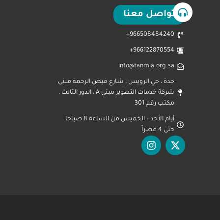
تواصل معنا
966508484240+
966122870554+
info@tanmia.org.sa
جدة ، حي الرويس ، شارع فيض الرحمة مبنى
شركة خدمات التطوير مبنى A ، الدور الثالث ،
مكتب رقم 301
أيام الأحد – الخميس من الساعة 8 صباحا
حتى 4 عصراً