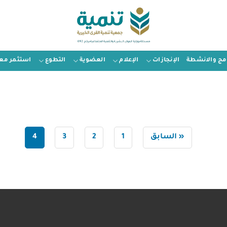
امج والانشطة
الإنجازات
الإعلام
العضوية
التطوع
استثمر معن
« السابق
1
2
3
4