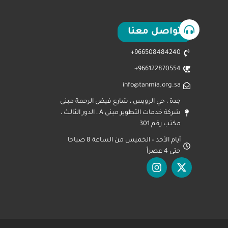
تواصل معنا
966508484240+
966122870554+
info@tanmia.org.sa
جدة ، حي الرويس ، شارع فيض الرحمة مبنى
شركة خدمات التطوير مبنى A ، الدور الثالث ،
مكتب رقم 301
أيام الأحد – الخميس من الساعة 8 صباحا
حتى 4 عصراً