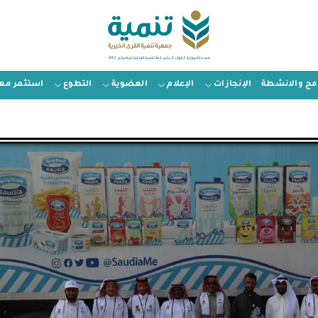
امج والانشطة
الإنجازات
الإعلام
العضوية
التطوع
استثمر معن